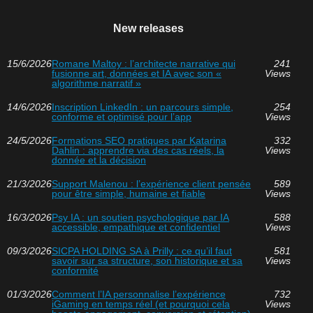
New releases
15/6/2026
Romane Maltoy : l’architecte narrative qui
241
fusionne art, données et IA avec son «
Views
algorithme narratif »
14/6/2026
Inscription LinkedIn : un parcours simple,
254
conforme et optimisé pour l’app
Views
24/5/2026
Formations SEO pratiques par Katarina
332
Dahlin : apprendre via des cas réels, la
Views
donnée et la décision
21/3/2026
Support Malenou : l’expérience client pensée
589
pour être simple, humaine et fiable
Views
16/3/2026
Psy IA : un soutien psychologique par IA
588
accessible, empathique et confidentiel
Views
09/3/2026
SICPA HOLDING SA à Prilly : ce qu’il faut
581
savoir sur sa structure, son historique et sa
Views
conformité
01/3/2026
Comment l’IA personnalise l’expérience
732
iGaming en temps réel (et pourquoi cela
Views