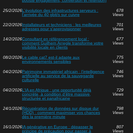
booste engagement, conversion et rétention)
25/2/2026
L'évolution des infrastructures serveurs :
678
l'arrivée du 40 gbit/s sur cuivre
Views
22/2/2026
Installateurs et techniciens : les meilleures
701
adresses pour s'approvisionner
Views
14/2/2026
Consultant en référencement local :
677
comment Guilhem Arregle transforme votre
Views
visibilité locale en clients
08/2/2026
Le cable cat7 est-il adapte aux
775
environnements sensibles
Views
04/2/2026
Patrimoine immatériel africain : l’intelligence
746
artificielle au service de la sauvegarde
Views
culturelle
04/2/2026
L’IA en Afrique : une opportunité déjà
729
concrète, à condition d’être massive,
Views
structurée et panafricaine
24/1/2026
Récupération de données sur disque dur
798
(HDD) : comment maximiser vos chances
Views
dès la première minute
16/1/2026
IA générative en Europe : dépasser le
807
principe de précaution pour passer à
Views