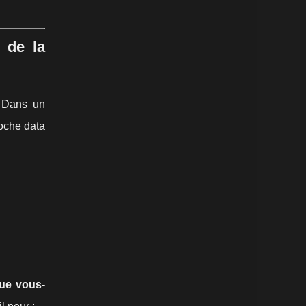
e de la
 Dans un
roche data
que vous-