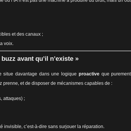
 où l’IA n’est pas une machine à produire du bruit, mais un outi
cibles et des canaux ;
a voix.
 buzz avant qu’il n’existe »
 se situe davantage dans une logique
proactive
que purement 
buzz prenne, et de disposer de mécanismes capables de :
, attaques) ;
invisible, c’est-à-dire sans surjouer la réparation.