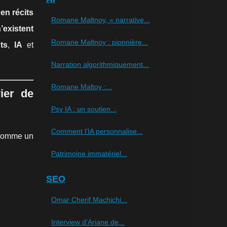
en récits
Romane Maltnoy, « narrative...
’existent
Romane Maltnoy : pionnière...
ts
,
IA
et
Narration algorithmiquement...
Romane Maltoy :...
ier de
Psy IA : un soutien...
Comment l’IA personnalise...
s comme un
Patrimoine immatériel...
SEO
Omar Cherif Machichi...
Interview d’Ariane de...