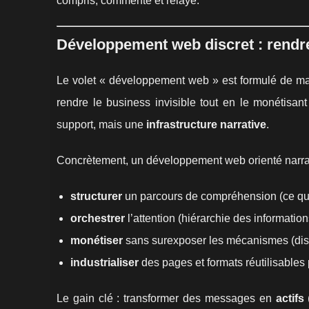
compris, commenté et relayé.
Développement web discret : rendre 
Le volet « développement web » est formulé de man
rendre le business invisible tout en le monétisa
support, mais une
infrastructure narrative
.
Concrètement, un développement web orienté narrati
structurer
un parcours de compréhension (ce que l’
orchestrer
l’attention (hiérarchie des information
monétiser
sans surexposer les mécanismes (dispos
industrialiser
des pages et formats réutilisable
Le gain clé : transformer des messages en
actifs
(