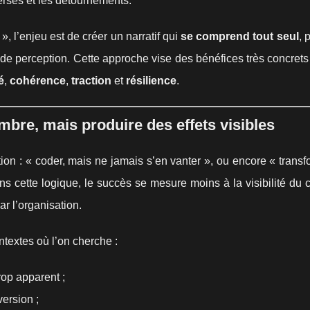
erses et les détournements.
 l’enjeu est de créer un narratif qui
se comprend tout seul
, 
s de perception. Cette approche vise des bénéfices très concret
é
,
cohérence
,
traction
et
résilience
.
mbre, mais produire des effets visibles
ion : « coder, mais ne jamais s’en vanter », ou encore « trans
ns cette logique, le succès se mesure moins à la visibilité du 
ar l’organisation.
ntextes où l’on cherche :
rop apparent ;
version ;