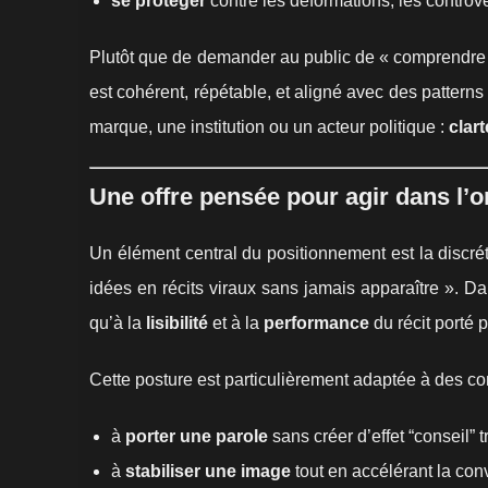
se protéger
contre les déformations, les controv
Plutôt que de demander au public de « comprendre »,
est cohérent, répétable, et aligné avec des pattern
marque, une institution ou un acteur politique :
clart
Une offre pensée pour agir dans l’o
Un élément central du positionnement est la discrét
idées en récits viraux sans jamais apparaître ». Da
qu’à la
lisibilité
et à la
performance
du récit porté p
Cette posture est particulièrement adaptée à des co
à
porter une parole
sans créer d’effet “conseil” t
à
stabiliser une image
tout en accélérant la con