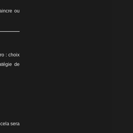
vaincre ou
ro : choix
atégie de
cela sera