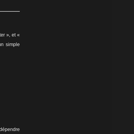
r », et «
un simple
s dépendre