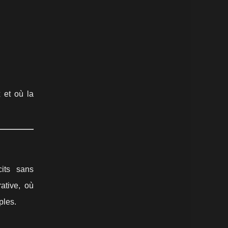
 et où la
cits sans
ative, où
ples.